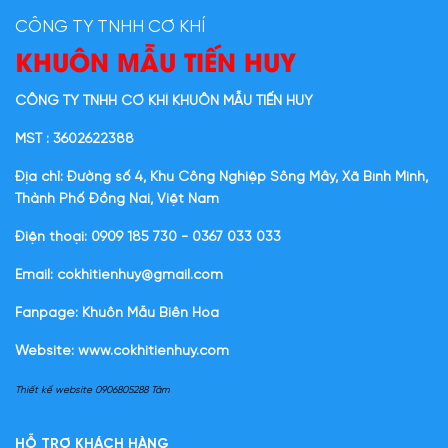
CÔNG TY TNHH CƠ KHÍ
KHUÔN MẪU TIẾN HUY
CÔNG TY TNHH CƠ KHÍ KHUÔN MẪU TIẾN HUY
MST : 3602622388
Địa chỉ: Đường số 4, Khu Công Nghiệp Sông Mây, Xã Bình Minh,
Thành Phố Đồng Nai, Việt Nam
Điện thoại: 0909 185 730 - 0367 033 033
Email: cokhitienhuy@gmail.com
Fanpage: Khuôn Mẫu Biên Hòa
Website:
www.cokhitienhuy.com
Thiết kế website 0906805288 Tâm
HỖ TRỢ KHÁCH HÀNG