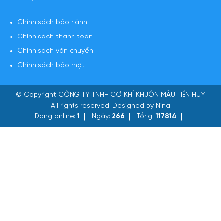
Chính sách bảo hành
Chính sách thanh toán
Chính sách vận chuyển
Chính sách bảo mật
© Copyright
CÔNG TY TNHH CƠ KHÍ KHUÔN MẪU TIẾN HUY
.
All rights reserved. Designed by Nina
Đang online:
1
Ngày:
266
Tổng:
117814