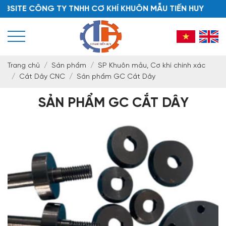
TE CÔNG TY TNHH CƠ KHÍ KHUÔN MẪU TIẾN HUY
Trang chủ
Sản phẩm
SP Khuôn mẫu, Cơ khí chính xác
Cắt Dây CNC
Sản phẩm GC Cắt Dây
SẢN PHẨM GC CẮT DÂY