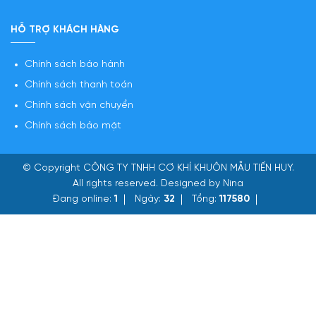
HỖ TRỢ KHÁCH HÀNG
Chính sách bảo hành
Chính sách thanh toán
Chính sách vận chuyển
Chính sách bảo mật
© Copyright
CÔNG TY TNHH CƠ KHÍ KHUÔN MẪU TIẾN HUY
.
All rights reserved. Designed by Nina
Đang online:
1
Ngày:
32
Tổng:
117580