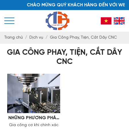
CHÀO MỪNG QUÝ KHÁCH HÀNG ĐẾN VỚI WEBSI
Trang chủ
Dịch vụ
Gia Công Phay, Tiện, Cắt Dây CNC
GIA CÔNG PHAY, TIỆN, CẮT DÂY
CNC
NHỮNG PHƯƠNG PHÁP
GIA CÔNG CƠ KHÍ
Gia công cơ khí chính xác
CHÍNH XÁC