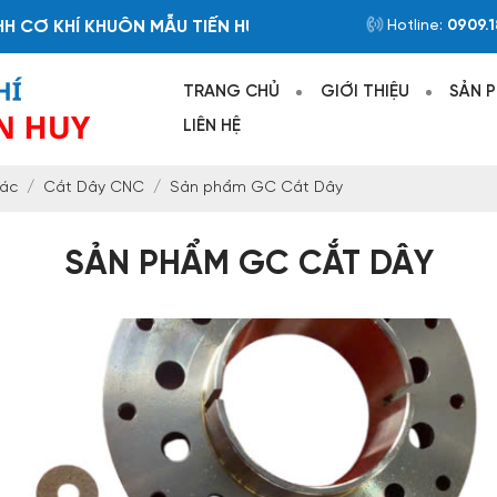
HÍ KHUÔN MẪU TIẾN HUY
Hotline:
0909.1
TRANG CHỦ
GIỚI THIỆU
SẢN 
LIÊN HỆ
xác
Cắt Dây CNC
Sản phẩm GC Cắt Dây
SẢN PHẨM GC CẮT DÂY