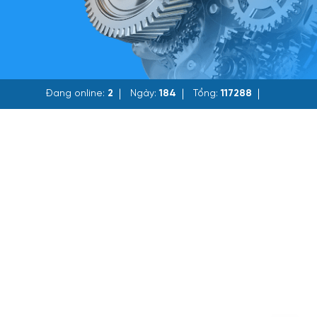
Đang online:
2
Ngày:
184
Tổng:
117288