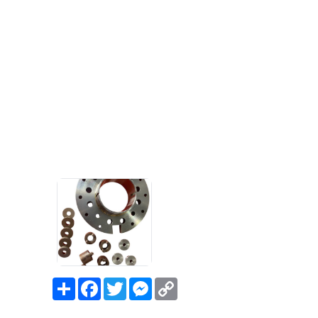
Share
Facebook
Twitter
Messenger
Copy
Link