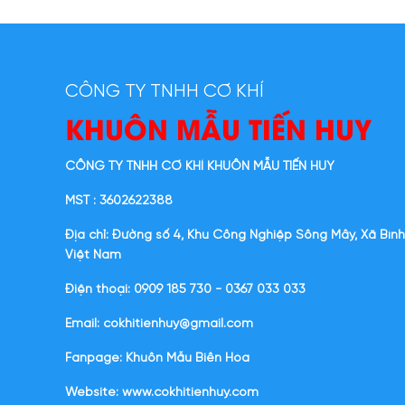
CÔNG TY TNHH CƠ KHÍ
KHUÔN MẪU TIẾN HUY
CÔNG TY TNHH CƠ KHÍ KHUÔN MẪU TIẾN HUY
MST : 3602622388
Địa chỉ: Đường số 4, Khu Công Nghiệp Sông Mây, Xã Bình
Việt Nam
Điện thoại: 0909 185 730 - 0367 033 033
Email: cokhitienhuy@gmail.com
Fanpage: Khuôn Mẫu Biên Hòa
Website:
www.cokhitienhuy.com