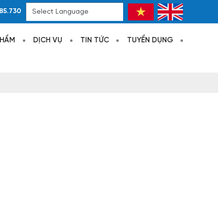
85.730
Powered by
Translate
PHẨM
DỊCH VỤ
TIN TỨC
TUYỂN DỤNG