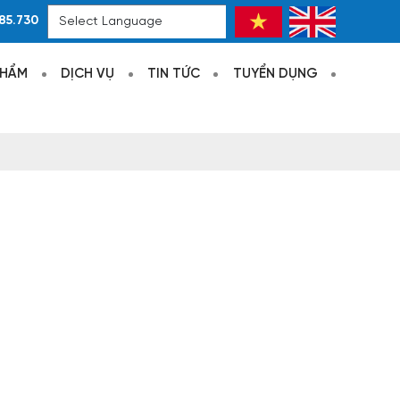
85.730
Powered by
Translate
PHẨM
DỊCH VỤ
TIN TỨC
TUYỂN DỤNG