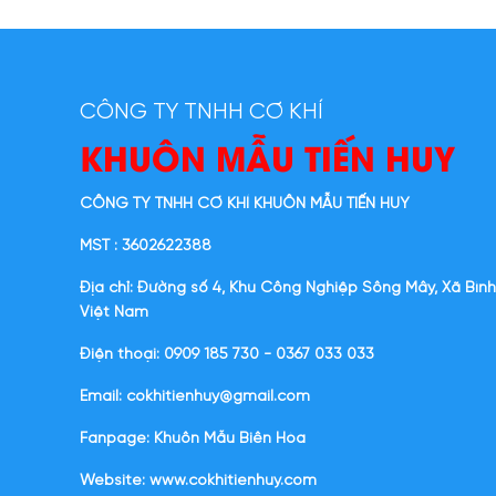
CÔNG TY TNHH CƠ KHÍ
KHUÔN MẪU TIẾN HUY
CÔNG TY TNHH CƠ KHÍ KHUÔN MẪU TIẾN HUY
MST : 3602622388
Địa chỉ: Đường số 4, Khu Công Nghiệp Sông Mây, Xã Bình
Việt Nam
Điện thoại: 0909 185 730 - 0367 033 033
Email: cokhitienhuy@gmail.com
Fanpage: Khuôn Mẫu Biên Hòa
Website:
www.cokhitienhuy.com