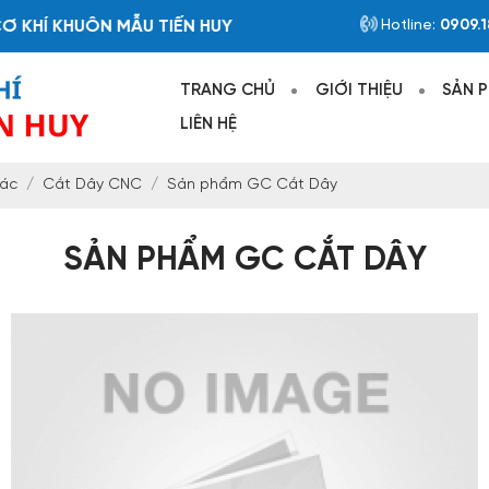
 KHUÔN MẪU TIẾN HUY
Hotline:
0909.1
TRANG CHỦ
GIỚI THIỆU
SẢN 
LIÊN HỆ
xác
Cắt Dây CNC
Sản phẩm GC Cắt Dây
SẢN PHẨM GC CẮT DÂY