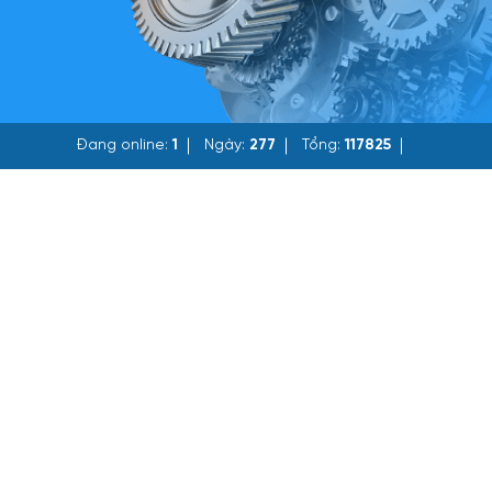
Đang online:
1
Ngày:
277
Tổng:
117825