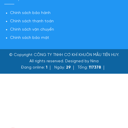
Chính sách bảo hành
Chính sách thanh toán
Chính sách vận chuyển
Chính sách bảo mật
© Copyright
CÔNG TY TNHH CƠ KHÍ KHUÔN MẪU TIẾN HUY
.
All rights reserved. Designed by Nina
Đang online:
1
Ngày:
29
Tổng:
117378