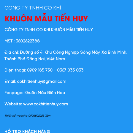
CÔNG TY TNHH CƠ KHÍ
KHUÔN MẪU TIẾN HUY
CÔNG TY TNHH CƠ KHÍ KHUÔN MẪU TIẾN HUY
MST : 3602622388
Địa chỉ: Đường số 4, Khu Công Nghiệp Sông Mây, Xã Bình Minh,
Thành Phố Đồng Nai, Việt Nam
Điện thoại: 0909 185 730 - 0367 033 033
Email: cokhitienhuy@gmail.com
Fanpage: Khuôn Mẫu Biên Hòa
Website:
www.cokhitienhuy.com
Thiết kế website 0906805288 Tâm
HỖ TRỢ KHÁCH HÀNG