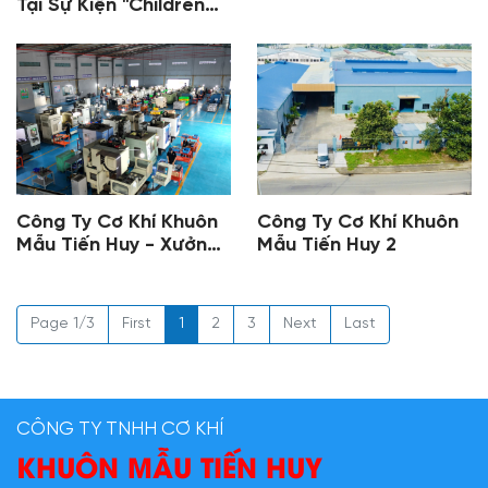
Tại Sự Kiện "Children
Cancer Run"
Công Ty Cơ Khí Khuôn
Công Ty Cơ Khí Khuôn
Mẫu Tiến Huy - Xưởng
Mẫu Tiến Huy 2
Phay CNC
Page 1/3
First
1
2
3
Next
Last
CÔNG TY TNHH CƠ KHÍ
KHUÔN MẪU TIẾN HUY