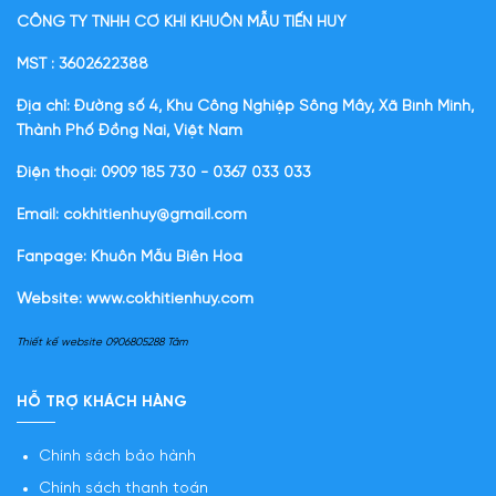
CÔNG TY TNHH CƠ KHÍ KHUÔN MẪU TIẾN HUY
MST : 3602622388
Địa chỉ: Đường số 4, Khu Công Nghiệp Sông Mây, Xã Bình Minh,
Thành Phố Đồng Nai, Việt Nam
Điện thoại: 0909 185 730 - 0367 033 033
Email: cokhitienhuy@gmail.com
Fanpage: Khuôn Mẫu Biên Hòa
Website:
www.cokhitienhuy.com
Thiết kế website 0906805288 Tâm
HỖ TRỢ KHÁCH HÀNG
Chính sách bảo hành
Chính sách thanh toán