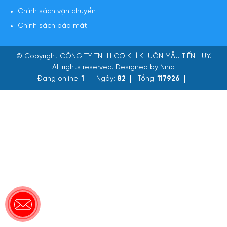
Chính sách vận chuyển
Chính sách bảo mật
© Copyright
CÔNG TY TNHH CƠ KHÍ KHUÔN MẪU TIẾN HUY
.
All rights reserved. Designed by Nina
Đang online:
1
Ngày:
82
Tổng:
117926