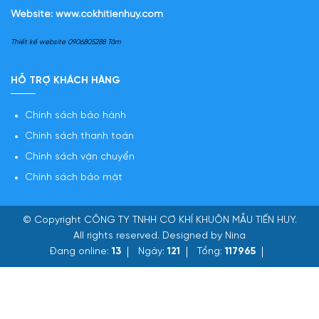
Website:
www.cokhitienhuy.com
Thiết kế website 0906805288 Tâm
HỖ TRỢ KHÁCH HÀNG
Chính sách bảo hành
Chính sách thanh toán
Chính sách vận chuyển
Chính sách bảo mật
© Copyright
CÔNG TY TNHH CƠ KHÍ KHUÔN MẪU TIẾN HUY
.
All rights reserved. Designed by Nina
Đang online:
13
Ngày:
121
Tổng:
117965