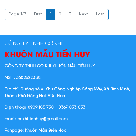
Page 1/3
First
1
2
3
Next
Last
CÔNG TY TNHH CƠ KHÍ
KHUÔN MẪU TIẾN HUY
CÔNG TY TNHH CƠ KHÍ KHUÔN MẪU TIẾN HUY
MST : 3602622388
Địa chỉ: Đường số 4, Khu Công Nghiệp Sông Mây, Xã Bình Minh,
Thành Phố Đồng Nai, Việt Nam
Điện thoại: 0909 185 730 - 0367 033 033
Email: cokhitienhuy@gmail.com
Fanpage: Khuôn Mẫu Biên Hòa