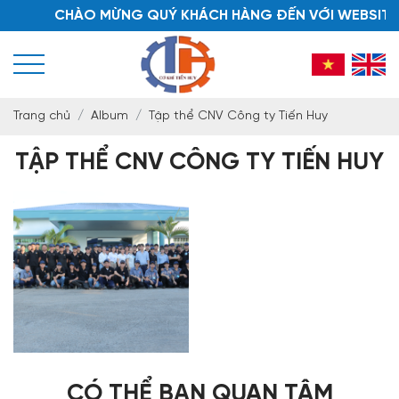
CHÀO MỪNG QUÝ KHÁCH HÀNG ĐẾN VỚI WEBSITE CÔ
Trang chủ
Album
Tập thể CNV Công ty Tiến Huy
TẬP THỂ CNV CÔNG TY TIẾN HUY
CÓ THỂ BẠN QUAN TÂM