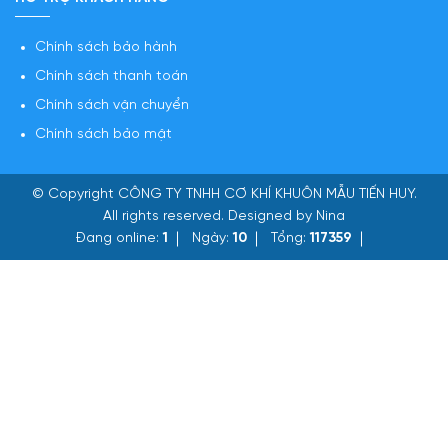
Chính sách bảo hành
Chính sách thanh toán
Chính sách vận chuyển
Chính sách bảo mật
© Copyright
CÔNG TY TNHH CƠ KHÍ KHUÔN MẪU TIẾN HUY
.
All rights reserved. Designed by Nina
Đang online:
1
Ngày:
10
Tổng:
117359