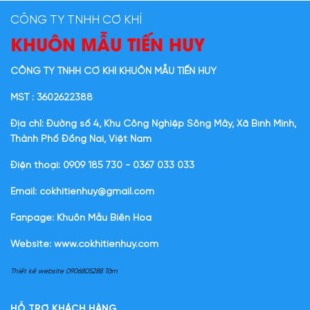
CÔNG TY TNHH CƠ KHÍ
KHUÔN MẪU TIẾN HUY
CÔNG TY TNHH CƠ KHÍ KHUÔN MẪU TIẾN HUY
MST : 3602622388
Địa chỉ: Đường số 4, Khu Công Nghiệp Sông Mây, Xã Bình Minh,
Thành Phố Đồng Nai, Việt Nam
Điện thoại: 0909 185 730 - 0367 033 033
Email: cokhitienhuy@gmail.com
Fanpage: Khuôn Mẫu Biên Hòa
Website:
www.cokhitienhuy.com
Thiết kế website 0906805288 Tâm
HỖ TRỢ KHÁCH HÀNG