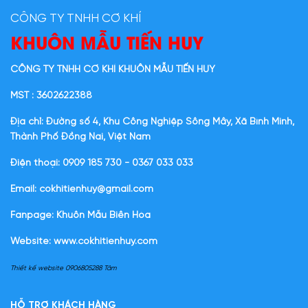
CÔNG TY TNHH CƠ KHÍ
KHUÔN MẪU TIẾN HUY
CÔNG TY TNHH CƠ KHÍ KHUÔN MẪU TIẾN HUY
MST : 3602622388
Địa chỉ: Đường số 4, Khu Công Nghiệp Sông Mây, Xã Bình Minh,
Thành Phố Đồng Nai, Việt Nam
Điện thoại: 0909 185 730 - 0367 033 033
Email: cokhitienhuy@gmail.com
Fanpage: Khuôn Mẫu Biên Hòa
Website:
www.cokhitienhuy.com
Thiết kế website 0906805288 Tâm
HỖ TRỢ KHÁCH HÀNG