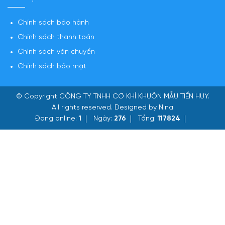
Chính sách bảo hành
Chính sách thanh toán
Chính sách vận chuyển
Chính sách bảo mật
© Copyright
CÔNG TY TNHH CƠ KHÍ KHUÔN MẪU TIẾN HUY
.
All rights reserved. Designed by Nina
Đang online:
1
Ngày:
276
Tổng:
117824