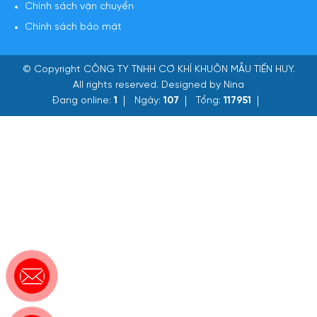
Chính sách vận chuyển
Chính sách bảo mật
© Copyright
CÔNG TY TNHH CƠ KHÍ KHUÔN MẪU TIẾN HUY
.
All rights reserved. Designed by Nina
Đang online:
1
Ngày:
107
Tổng:
117951