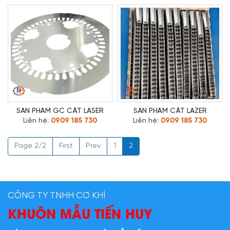
SẢN PHẨM CẮT LAZER
SẢN PHẨM GC CẮT LASER
Liên hệ:
0909 185 730
Liên hệ:
0909 185 730
Page 2/2
First
Prev
1
2
CÔNG TY TNHH CƠ KHÍ
KHUÔN MẪU TIẾN HUY