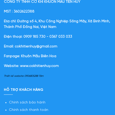
CÔNG TY TNHH CƠ KHÍ KHUÔN MẪU TIẾN HUY
MST : 3602622388
Địa chỉ: Đường số 4, Khu Công Nghiệp Sông Mây, Xã Bình Minh,
Thành Phố Đồng Nai, Việt Nam
Điện thoại: 0909 185 730 - 0367 033 033
Email: cokhitienhuy@gmail.com
Fanpage: Khuôn Mẫu Biên Hòa
Website:
www.cokhitienhuy.com
Thiết kế website 0906805288 Tâm
HỖ TRỢ KHÁCH HÀNG
Chính sách bảo hành
Chính sách thanh toán