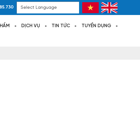
85.730
Powered by
Translate
PHẨM
DỊCH VỤ
TIN TỨC
TUYỂN DỤNG