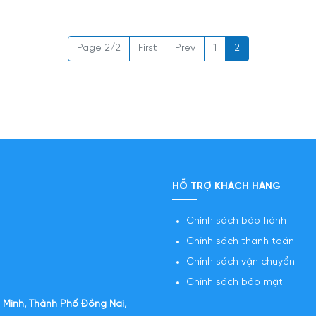
Page 2/2
First
Prev
1
2
HỖ TRỢ KHÁCH HÀNG
Chính sách bảo hành
Chính sách thanh toán
Chính sách vận chuyển
Chính sách bảo mật
 Minh, Thành Phố Đồng Nai,