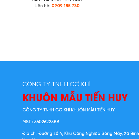
SẢN PHẨM GC TIỆN CNC
Liên hệ:
0909 185 730
CÔNG TY TNHH CƠ KHÍ
KHUÔN MẪU TIẾN HUY
CÔNG TY TNHH CƠ KHÍ KHUÔN MẪU TIẾN HUY
MST : 3602622388
Địa chỉ: Đường số 4, Khu Công Nghiệp Sông Mây, Xã Bình