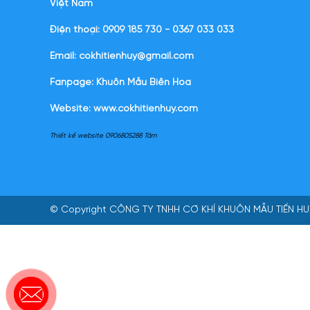
Việt Nam
Điện thoại: 0909 185 730 - 0367 033 033
Email: cokhitienhuy@gmail.com
Fanpage: Khuôn Mẫu Biên Hòa
Website:
www.cokhitienhuy.com
Thiết kế website 0906805288 Tâm
© Copyright
CÔNG TY TNHH CƠ KHÍ KHUÔN MẪU TIẾN HU