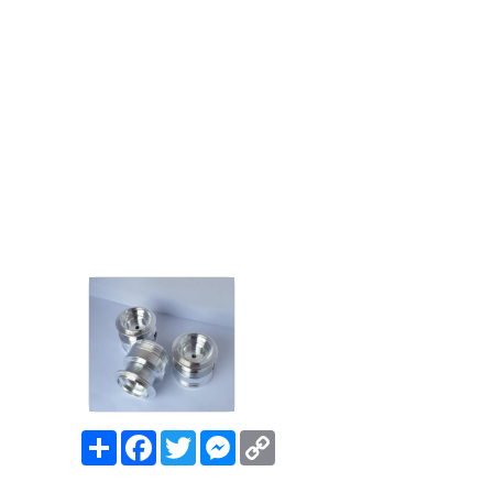
Share
Facebook
Twitter
Messenger
Copy
Link