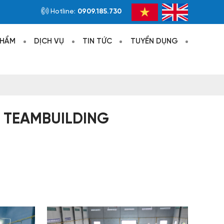
U TIẾN HUY
Hotline:
0909.185.730
PHẨM
DỊCH VỤ
TIN TỨC
TUYỂN DỤNG
- TEAMBUILDING