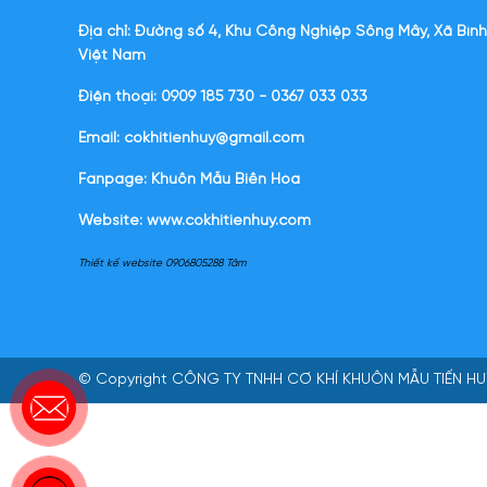
Địa chỉ: Đường số 4, Khu Công Nghiệp Sông Mây, Xã Bình
Việt Nam
Điện thoại: 0909 185 730 - 0367 033 033
Email: cokhitienhuy@gmail.com
Fanpage: Khuôn Mẫu Biên Hòa
Website:
www.cokhitienhuy.com
Thiết kế website 0906805288 Tâm
© Copyright
CÔNG TY TNHH CƠ KHÍ KHUÔN MẪU TIẾN HU