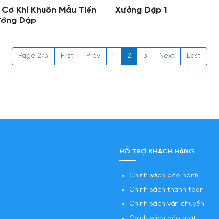
 Cơ Khí Khuôn Mẫu Tiến
Xưởng Dập 1
ưởng Dập
Page 2/3
First
Prev
1
2
3
Next
Last
HỖ TRỢ KHÁCH HÀNG
Chính sách bảo hành
Chính sách thanh toán
Chính sách vận chuyển
Chính sách bảo mật