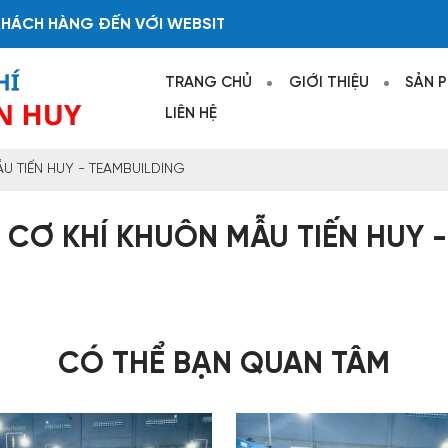
ÀNG ĐẾN VỚI WEBSITE CÔNG TY TNHH CƠ KHÍ KHUÔN MẪ
TRANG CHỦ
GIỚI THIỆU
SẢN 
LIÊN HỆ
 TIẾN HUY - TEAMBUILDING
CƠ KHÍ KHUÔN MẪU TIẾN HUY 
CÓ THỂ BẠN QUAN TÂM