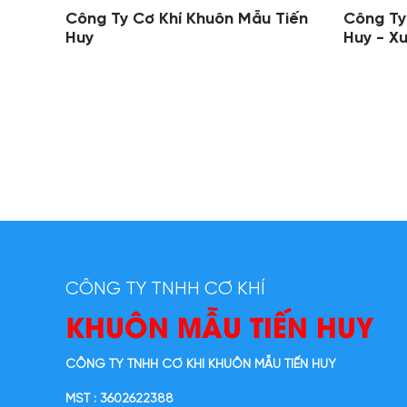
Công Ty Cơ Khí Khuôn Mẫu Tiến
Công Ty
Huy
Huy - X
CÔNG TY TNHH CƠ KHÍ
KHUÔN MẪU TIẾN HUY
CÔNG TY TNHH CƠ KHÍ KHUÔN MẪU TIẾN HUY
MST : 3602622388